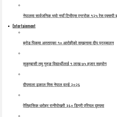
नेपालमा सार्वजनिक भयो नयाँ टिभीएस एन्ट्रोक १२५ रेस एक्सपी ब्ल
Entertainment
ब्रोड पिकमा अस्ताएका १० आरोहीको सम्झनामा दीप प्रज्ज्वलन
सुकुम्बासी तमु गुरुङ विद्यार्थीलाई १ लाख ७५ हजार सहयोग
दीपमाला ढकाल मिस नेपाल वर्ल्ड २०२६
ऐतिहासिक धरोहर रानीपोखरी ३६० डिग्री एरियल दृश्यमा