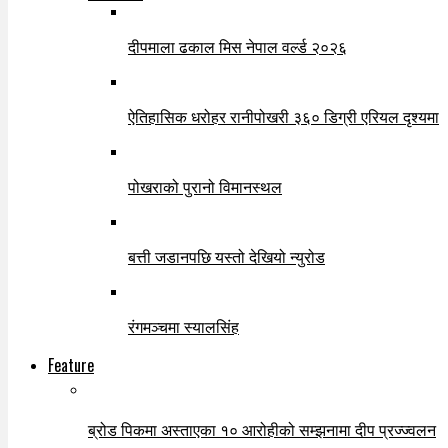
दीपमाला ढकाल मिस नेपाल वर्ल्ड २०२६
ऐतिहासिक धरोहर रानीपोखरी ३६० डिग्री एरियल दृश्यमा
पोखराको पुरानो विमानस्थल
बत्ती जडानपछि यस्तो देखियो न्युरोड
रंगमञ्चमा स्यालसिंह
Feature
ब्रोड पिकमा अस्ताएका १० आरोहीको सम्झनामा दीप प्रज्ज्वलन