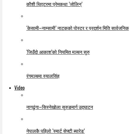
कौशी थिएटरमा प्रेमकथा ‘जोलिन्’
‘केसामी–नाम्सामी’ नाटकको पोस्टर र प्रदर्शन मिति सार्वजनिक
‘जिउँदो आकाश’को नियमित मञ्चन सुरु
रंगमञ्चमा स्यालसिंह
Video
नागढुंगा–सिस्नेखोला सुरुङमार्ग उद्घाटन
नेपालकै पहिलो ‘स्मार्ट सेफ्टी ब्यारेड’