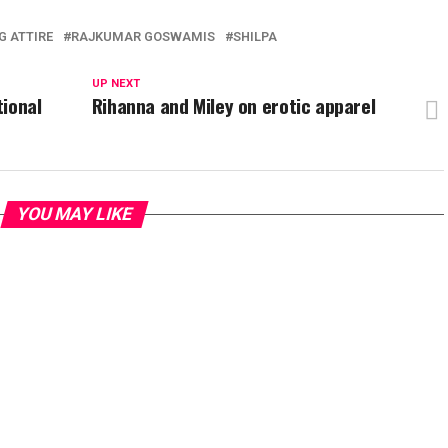
G ATTIRE
RAJKUMAR GOSWAMIS
SHILPA
UP NEXT
tional
Rihanna and Miley on erotic apparel
YOU MAY LIKE