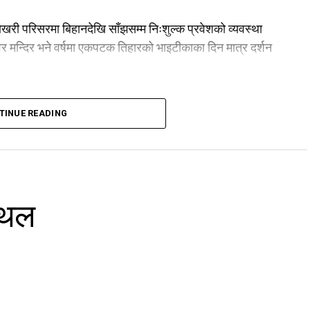
खरी परिसरमा बिहानदेखि साँझसम्म निःशुल्क प्रवेशको व्यवस्था
 मन्दिर भने वर्षमा एकपटक तिहारको भाइटीकाका दिन मात्र दर्शन
 व्यवस्थापनका कारण रानीपोखरीको सौन्दर्य अझ निखारिएको छ।
TINUE READING
्पदा काठमाडौं उपत्यकाको प्रमुख पर्यटकीय गन्तव्यका रूपमा
्थल