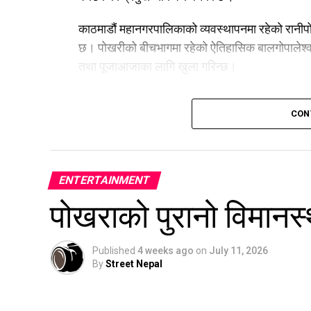
काठमाडौं महानगरपालिकाको व्यवस्थापनमा रहेको रानीपो
छ। पोखरीको बीचभागमा रहेको ऐतिहासिक बालगोपालेश्वर
तथा पूजाआजाका लागि खुला गरिन्छ।
नियमित सरसफाइ, हरियाली संरक्षण र आकर्षक प्रकाश
CON
ऐतिहासिक, धार्मिक तथा सांस्कृतिक महत्व बोकेको यो सम
स्थापित हुँदै गएको छ।
ENTERTAINMENT
पोखराको पुरानो विमानस
Published
4 weeks ago
on
July 11, 2026
By
Street Nepal