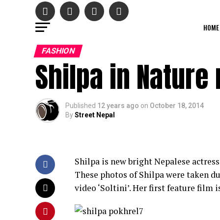
HOME
FASHION
Shilpa in Nature
Published
12 years ago
on
October 18, 2014
By
Street Nepal
Shilpa is new bright Nepalese actres
These photos of Shilpa were taken d
video ‘Soltini’. Her first feature film i