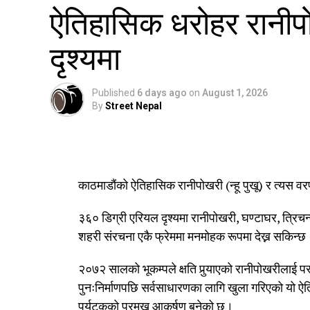
ऐतिहासिक धरोहर रानीप
दृश्यमा
Published
6 days ago
on
August 1, 2026
By
Street Nepal
काठमाडौंको ऐतिहासिक रानीपोखरी (न्हू पुखू) र त्यस 
३६० डिग्री एरियल दृश्यमा रानीपोखरी, घण्टाघर, त्रिचन
शहरी संरचना एकै फ्रेममा मनमोहक रूपमा देख्न सकिन्छ
२०७२ सालको भूकम्पले क्षति पुर्‍याएको रानीपोखरीलाई 
पुनःनिर्माणपछि सर्वसाधारणका लागि खुला गरिएको यो ऐ
पर्यटकको प्रमुख आकर्षण बनेको छ।