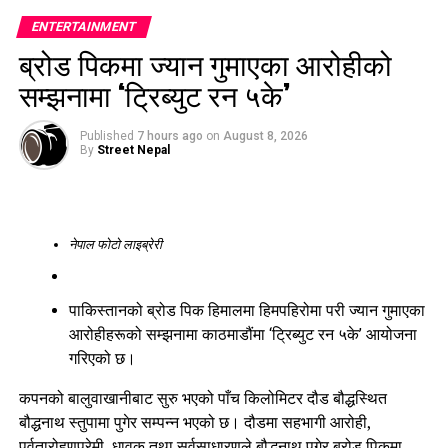
दिने उनको भनाइ छ।
ENTERTAINMENT
ब्रोड पिकमा ज्यान गुमाएका आरोहीको
कार्कीका अनुसार जलवायु परिवर्तन तथा वातावरणीय समस्याको प्रत्यक्ष
सम्झनामा ‘ट्रिब्युट रन ५के’
असर महिलामाथि पनि परिरहेको छ। त्यसैले जलवायु न्याय, लैङ्गिक
समानता र वातावरण संरक्षणलाई जोड्दै महिलाको नेतृत्वमा व्यवहार
परिवर्तनका अभियान सञ्चालन गर्न आवश्यक रहेको उनले बताइन्।
Published
7 hours ago
on
August 8, 2026
By
Street Nepal
फाउन्डेसनले नेपालीको दैनिक जीवनशैलीमा चक्रीय अर्थतन्त्रको
अवधारणा स्थापित गर्ने लक्ष्यसमेत राखेको छ। अभियानअन्तर्गत सन् २०२४
मा ‘ग्रीन तीज’ अभियान सञ्चालन गरिएको थियो। उक्त अभियानमा
नेपाल फोटो लाइब्रेरी
सहभागी महिलाले वातावरणमैत्री पर्व मनाउने पाँचबुँदे प्रतिबद्धता व्यक्त
गरेका थिए।
पाकिस्तानको ब्रोड पिक हिमालमा हिमपहिरोमा परी ज्यान गुमाएका
फाउन्डेसनले जलवायु परिवर्तनको असर न्यूनीकरणका लागि नीतिगत
आरोहीहरूको सम्झनामा काठमाडौंमा ‘ट्रिब्युट रन ५के’ आयोजना
सुधारसँगै व्यक्ति र समुदायको व्यवहार परिवर्तनमा जोड दिँदै आएको छ।
गरिएको छ।
संस्थाले खाद्य सङ्कट न्यूनीकरण, लैङ्गिक समानता, जल तथा स्थल
जैविक विविधता संरक्षण र सरोकारवाला निकायबीच साझेदारी प्रवर्द्धनका
कपनको बालुवाखानीबाट सुरु भएको पाँच किलोमिटर दौड बौद्धस्थित
क्षेत्रमा समेत काम गर्दै आएको जनाएको छ।
बौद्धनाथ स्तुपामा पुगेर सम्पन्न भएको छ। दौडमा सहभागी आरोही,
पर्वतारोहणप्रेमी, धावक तथा सर्वसाधारणले बौद्धनाथ पुगेर ब्रोड पिकमा