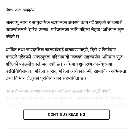
नेपाल फोटो लाइब्रेरी
जलवायु न्याय र सामुदायिक उत्थानका क्षेत्रमा काम गर्दै आएको साथसाथै
फाउन्डेसनले ‘हरित उत्सवः परिवर्तनका लागि महिला नेतृत्व’ अभियान सुरु
गरेको छ।
धार्मिक तथा सांस्कृतिक चाडपर्वलाई वातावरणमैत्री, दिगो र जिम्मेवार
बनाउने उद्देश्यले अन्तरपुस्ता महिलावादी मञ्चको सहकार्यमा अभियान सुरु
गरिएको फाउन्डेसनले जनाएको छ। अभियान शुभारम्भ कार्यक्रममा
प्रतिनिधिसभाका महिला सांसद, महिला अधिकारकर्मी, सामाजिक अभियन्ता
तथा विभिन्न क्षेत्रका प्रतिनिधिको सहभागिता छ।
फाउन्डेसनका अध्यक्ष प्रजिता कार्कीले पछिल्ला वर्षमा बढ्दै गएको
उपभोक्तावादी संस्कृतिका कारण चाडपर्वमा आवश्यकताभन्दा बढी किनमेल
गर्ने, प्लास्टिकजन्य सामग्रीको प्रयोग बढाउने र खाद्यान्न खेर फाल्ने प्रवृत्ति
बढ्दै गएको बताइन्।
CONTINUE READING
यस्ता अभ्यास न्यूनीकरण गर्दै परम्परा र संस्कृतिको सम्मानसहित
वातावरणमैत्री ढङ्गले चाडपर्व मनाउने संस्कृति विकास गर्न अभियानले जोड