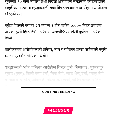
गुमाएका १० जना नेपाली तथा विदेशी आरोहीको सम्झनामा काठमाडौंको
छन्।
माइतीघर मण्डलमा श्रद्धाञ्जली तथा दिप प्रज्ज्वलन कार्यक्रम आयोजना
गरिएको छ।
कार्यक्रममा सहभागीहरूले आरोहीहरूको योगदानलाई स्मरण गर्दै हिमाल
आरोहणलाई सुरक्षित, व्यवस्थित र जिम्मेवार बनाउन सम्बन्धित निकायको
ब्रोड पिकको क्याम्प २ र क्याम्प ३ बीच करिब ७,००० मिटर उचाइमा
ध्यानाकर्षणसमेत गराएका छन्।
आएको ठूलो हिमपहिरोमा परेर यो अन्तर्राष्ट्रिय टोली दुर्घटनामा परेको
थियो।
उनीहरूले हिमालमा हुने जोखिम न्यूनीकरण, उद्धार प्रणालीको सुदृढीकरण
तथा आरोहीको सुरक्षालाई प्राथमिकतामा राख्नुपर्नेमा जोड दिएका छन्।
कार्यक्रममा आरोहीहरूको तस्बिर, नाम र राष्ट्रिय झण्डा सहितको स्मृति
ब्यानर प्रदर्शन गरिएको थियो।
श्रद्धाञ्जली अर्पण गरिएका आरोहीमा निर्मल पुर्जा ‘निम्सदाइ’, पुरबहादुर
गुरूङ (युक्त), किली पेम्बा शेर्पा, निमा शेर्पा, म्वाङ थेन्दु शेर्पा, ग्यालु शेर्पा,
चीनका वाङ झोङ, ओमानकी नधिरा अल हार्थी, पाकिस्तानका सोहेल
शहजाद र अमेरिकाकी म्यालोरी गाइस रहेका छन्।
CONTINUE READING
कार्यक्रममा किली पेम्बा शेर्पाको तस्बिरमा खादा अर्पण गर्दै दीप प्रज्ज्वलन
गरी श्रद्धाञ्जली व्यक्त गरिएको थियो।
FACEBOOK
कार्यक्रमको आयोजना नेपाल नेसनल माउन्टेन गाइड एसोसिएसन, नेपाल