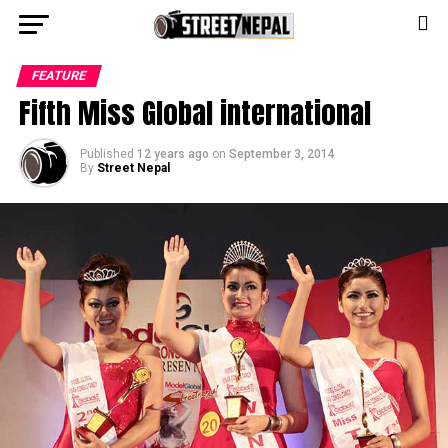
Go to mobile version
FEATURE
Fifth Miss Global international
Published
12 years ago
on
September 3, 2014
By
Street Nepal