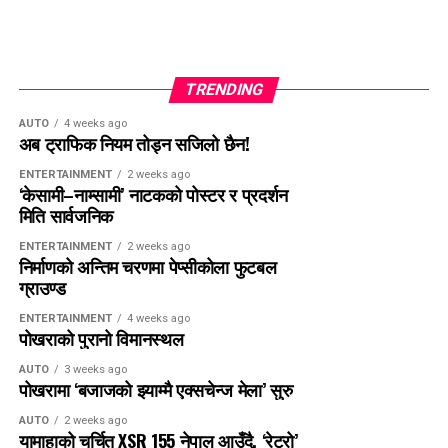
क्लाइम्बिङ स्पोर्ट एसोसिएसन (काठमाडौं उपत्यका विशेष समिति), माउन्ट
एभरेस्ट समिटर्स क्लब रोल्वालिङ–दोलखा र एभरेस्ट समिटियर्स
एसोसिएसनले संयुक्त रूपमा गरेका हुन्।
TRENDING
AUTO
4 weeks ago
अब ट्राफिक नियम तोड्न सजिलो छैन!
ENTERTAINMENT
2 weeks ago
‘केसामी–नाम्सामी’ नाटकको पोस्टर र प्रदर्शन
मिति सार्वजनिक
ENTERTAINMENT
2 weeks ago
निर्माणको अन्तिम चरणमा पेप्सीकोला फुटबल
ग्राउण्ड
ENTERTAINMENT
4 weeks ago
पोखराको पुरानो विमानस्थल
AUTO
3 weeks ago
पोखरामा ‘बजाजको झ्याम्मै एक्सचेन्ज मेला’ सुरु
AUTO
2 weeks ago
यामाहाको चर्चित XSR 155 नेपाल आउँदै, ‘रेट्रो’