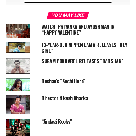
YOU MAY LIKE
WATCH: PRIYANKA AND AYUSHMAN IN
“HAPPY VALENTINE”
12-YEAR-OLD NIPPON LAMA RELEASES “HEY
GIRL”
SUGAM POKHAREL RELEASES “DARSHAN”
Roshan’s “Sochi Hera”
Director Nikesh Khadka
RELATED TOPICS:
AMUL SHERCHAN
ANUP SRIWASTAV
LIFE IS UNCERTAIN
LUJAW SINGH
NIKESH KHADKA
RAHUL PRADHAN
WHATEVER LIFE GIVES
WONDERFUL MUSIC VIDEO
“Jindagi Rocks”
UP NEXT