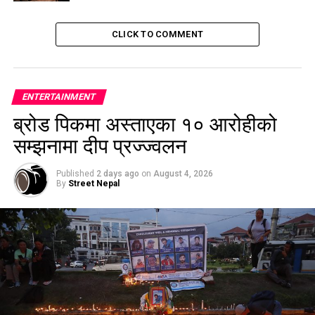
Story of Traffic police
DON'T MISS
CLICK TO COMMENT
Philipino model on Sanjeev Pudasaini’s music video
ENTERTAINMENT
ब्रोड पिकमा अस्ताएका १० आरोहीको
सम्झनामा दीप प्रज्ज्वलन
Published
2 days ago
on
August 4, 2026
By
Street Nepal