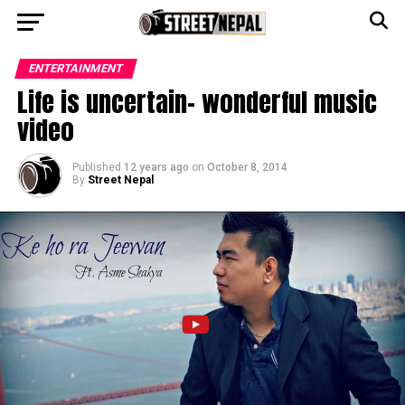
Go to mobile version
ENTERTAINMENT
Life is uncertain- wonderful music
video
Published
12 years ago
on
October 8, 2014
By
Street Nepal