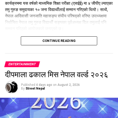
कार्यक्रममा यस वर्षको माध्यमिक शिक्षा परीक्षा (एसईई) मा ४ जीपीए ल्याएका
तमु गुरुङ समुदायका १० जना विद्यार्थीलाई सम्मान गरिएको थियो। साथै,
नेपाल आदिवासी जनजाति महासङ्घ संघीय परिषद्को वरिष्ठ उपाध्यक्षमा
निर्वाचित नेपाल तमु गुरुङ विद्यार्थी सङ्घका पूर्वअध्यक्ष दिल तमुलाई पनि
सम्मान गरिएको आयोजकले जनाएको छ।
कार्यक्रममा वक्ताहरूले शिक्षा र सामाजिक सहकार्यका माध्यमबाट विपन्न
CONTINUE READING
विद्यार्थीलाई सहयोग गर्ने अभियानलाई निरन्तरता दिने प्रतिबद्धता व्यक्त
गरेका थिए।
ENTERTAINMENT
दीपमाला ढकाल मिस नेपाल वर्ल्ड २०२६
Published
4 days ago
on
August 2, 2026
By
Street Nepal