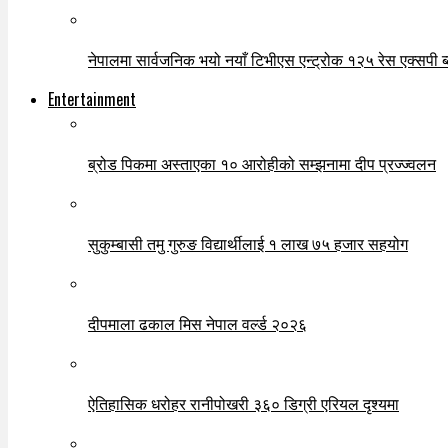
नेपालमा सार्वजनिक भयो नयाँ टिभीएस एन्ट्रोक १२५ रेस एक्सपी ब्ल
Entertainment
ब्रोड पिकमा अस्ताएका १० आरोहीको सम्झनामा दीप प्रज्ज्वलन
सुकुम्बासी तमु गुरुङ विद्यार्थीलाई १ लाख ७५ हजार सहयोग
दीपमाला ढकाल मिस नेपाल वर्ल्ड २०२६
ऐतिहासिक धरोहर रानीपोखरी ३६० डिग्री एरियल दृश्यमा