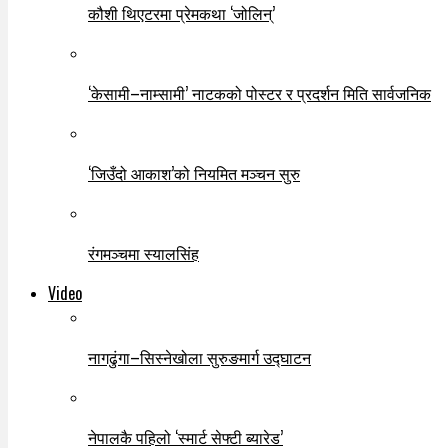
कौशी थिएटरमा प्रेमकथा ‘जोलिन्’
‘केसामी–नाम्सामी’ नाटकको पोस्टर र प्रदर्शन मिति सार्वजनिक
‘जिउँदो आकाश’को नियमित मञ्चन सुरु
रंगमञ्चमा स्यालसिंह
Video
नागढुंगा–सिस्नेखोला सुरुङमार्ग उद्घाटन
नेपालकै पहिलो ‘स्मार्ट सेफ्टी ब्यारेड’