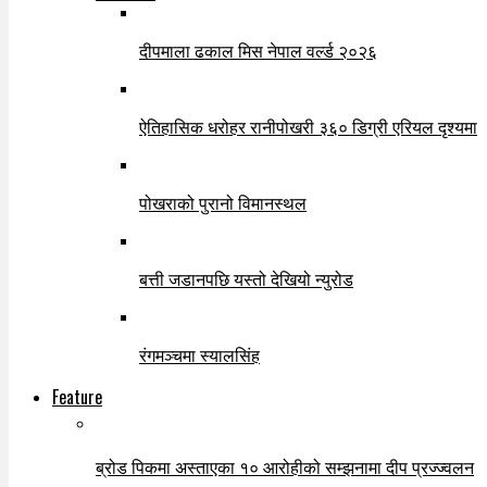
दीपमाला ढकाल मिस नेपाल वर्ल्ड २०२६
ऐतिहासिक धरोहर रानीपोखरी ३६० डिग्री एरियल दृश्यमा
पोखराको पुरानो विमानस्थल
बत्ती जडानपछि यस्तो देखियो न्युरोड
रंगमञ्चमा स्यालसिंह
Feature
ब्रोड पिकमा अस्ताएका १० आरोहीको सम्झनामा दीप प्रज्ज्वलन