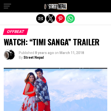
Exit mobile version
OFFBEAT
WATCH: “TIMI SANGA” TRAILER
Published
8 years ago
on
March 11, 2018
By
Street Nepal