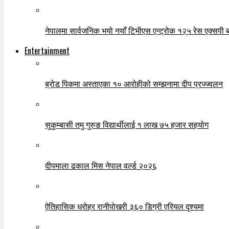
नेपालमा सार्वजनिक भयो नयाँ टिभीएस एन्ट्रोक १२५ रेस एक्सपी ब्ल
Entertainment
ब्रोड पिकमा अस्ताएका १० आरोहीको सम्झनामा दीप प्रज्ज्वलन
सुकुम्बासी तमु गुरुङ विद्यार्थीलाई १ लाख ७५ हजार सहयोग
दीपमाला ढकाल मिस नेपाल वर्ल्ड २०२६
ऐतिहासिक धरोहर रानीपोखरी ३६० डिग्री एरियल दृश्यमा