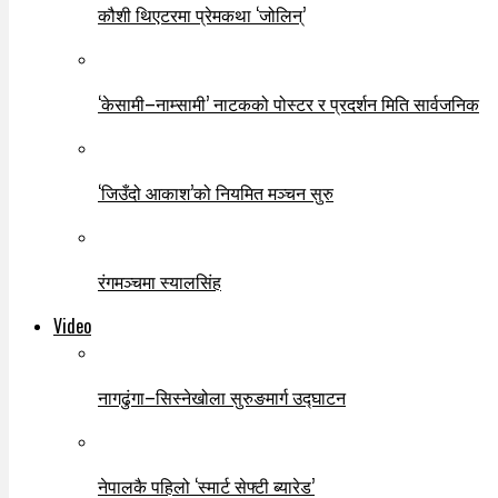
कौशी थिएटरमा प्रेमकथा ‘जोलिन्’
‘केसामी–नाम्सामी’ नाटकको पोस्टर र प्रदर्शन मिति सार्वजनिक
‘जिउँदो आकाश’को नियमित मञ्चन सुरु
रंगमञ्चमा स्यालसिंह
Video
नागढुंगा–सिस्नेखोला सुरुङमार्ग उद्घाटन
नेपालकै पहिलो ‘स्मार्ट सेफ्टी ब्यारेड’