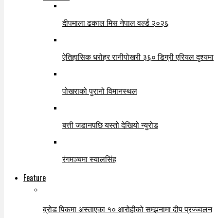
दीपमाला ढकाल मिस नेपाल वर्ल्ड २०२६
ऐतिहासिक धरोहर रानीपोखरी ३६० डिग्री एरियल दृश्यमा
पोखराको पुरानो विमानस्थल
बत्ती जडानपछि यस्तो देखियो न्युरोड
रंगमञ्चमा स्यालसिंह
Feature
ब्रोड पिकमा अस्ताएका १० आरोहीको सम्झनामा दीप प्रज्ज्वलन