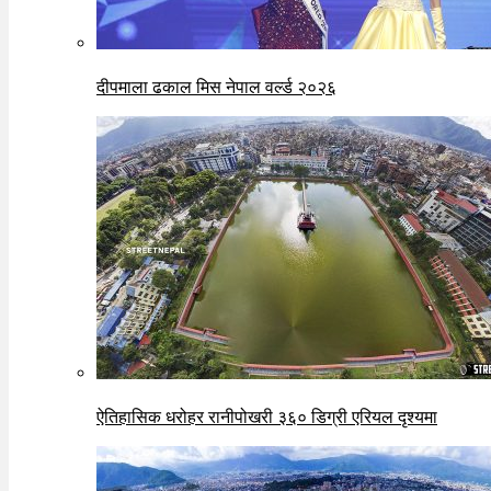
दीपमाला ढकाल मिस नेपाल वर्ल्ड २०२६
ऐतिहासिक धरोहर रानीपोखरी ३६० डिग्री एरियल दृश्यमा