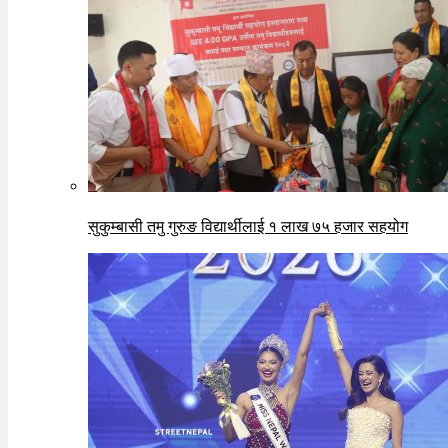
सुकुम्बासी तमु गुरुङ विद्यार्थीलाई १ लाख ७५ हजार सहयोग