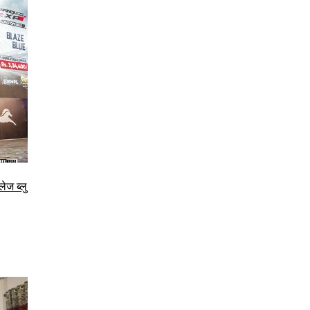
ेज ब्लु