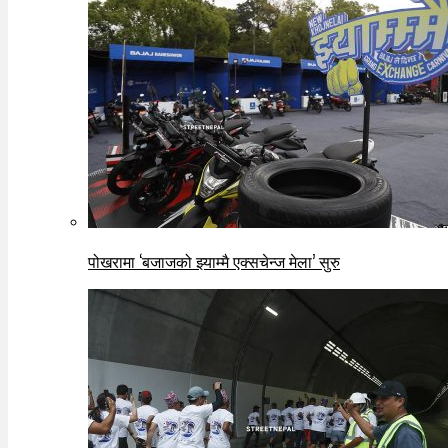
पोखरामा ‘बजाजको झ्याम्मै एक्सचेन्ज मेला’ सुरु