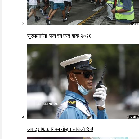
सुरुङमार्गमा ‘फन रन एण्ड वाक २०२६
अब ट्राफिक नियम तोड्न सजिलो छैन!