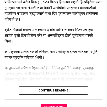
पाकिस्तानको ब्रोड पिक (८,०४७ मिटर) हिमालमा भएको हिमपहिरोमा ज्यान
विभिन्न श्रद्धाञ्जली तथा दीप प्रज्ज्वलन कार्यक्रम आयोजना हुँदै आएका
गुमाएका १० जना नेपाली तथा विदेशी आरोहीको सम्झनामा काठमाडौंको
छन्।
माइतीघर मण्डलमा श्रद्धाञ्जली तथा दिप प्रज्ज्वलन कार्यक्रम आयोजना
गरिएको छ।
कार्यक्रममा सहभागीहरूले आरोहीहरूको योगदानलाई स्मरण गर्दै हिमाल
आरोहणलाई सुरक्षित, व्यवस्थित र जिम्मेवार बनाउन सम्बन्धित निकायको
ब्रोड पिकको क्याम्प २ र क्याम्प ३ बीच करिब ७,००० मिटर उचाइमा
ध्यानाकर्षणसमेत गराएका छन्।
आएको ठूलो हिमपहिरोमा परेर यो अन्तर्राष्ट्रिय टोली दुर्घटनामा परेको
थियो।
उनीहरूले हिमालमा हुने जोखिम न्यूनीकरण, उद्धार प्रणालीको सुदृढीकरण
तथा आरोहीको सुरक्षालाई प्राथमिकतामा राख्नुपर्नेमा जोड दिएका छन्।
कार्यक्रममा आरोहीहरूको तस्बिर, नाम र राष्ट्रिय झण्डा सहितको स्मृति
ब्यानर प्रदर्शन गरिएको थियो।
श्रद्धाञ्जली अर्पण गरिएका आरोहीमा निर्मल पुर्जा ‘निम्सदाइ’, पुरबहादुर
गुरूङ (युक्त), किली पेम्बा शेर्पा, निमा शेर्पा, म्वाङ थेन्दु शेर्पा, ग्यालु शेर्पा,
चीनका वाङ झोङ, ओमानकी नधिरा अल हार्थी, पाकिस्तानका सोहेल
शहजाद र अमेरिकाकी म्यालोरी गाइस रहेका छन्।
CONTINUE READING
कार्यक्रममा किली पेम्बा शेर्पाको तस्बिरमा खादा अर्पण गर्दै दीप प्रज्ज्वलन
गरी श्रद्धाञ्जली व्यक्त गरिएको थियो।