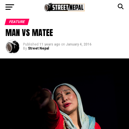
Go to mobile version
FEATURE
MAN VS MATEE
Published
11 years ago
on
January 4, 2016
By
Street Nepal