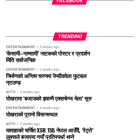
FACEBOOK
कार्यक्रमको आयोजना नेपाल नेसनल माउन्टेन गाइड एसोसिएसन, नेपाल
क्लाइम्बिङ स्पोर्ट एसोसिएसन (काठमाडौं उपत्यका विशेष समिति), माउन्ट
एभरेस्ट समिटर्स क्लब रोल्वालिङ–दोलखा र एभरेस्ट समिटियर्स
एसोसिएसनले संयुक्त रूपमा गरेका हुन्।
TRENDING
ENTERTAINMENT
3 weeks ago
‘केसामी–नाम्सामी’ नाटकको पोस्टर र प्रदर्शन
मिति सार्वजनिक
ENTERTAINMENT
2 weeks ago
निर्माणको अन्तिम चरणमा पेप्सीकोला फुटबल
ग्राउण्ड
AUTO
3 weeks ago
पोखरामा ‘बजाजको झ्याम्मै एक्सचेन्ज मेला’ सुरु
ENTERTAINMENT
4 weeks ago
पोखराको पुरानो विमानस्थल
AUTO
2 weeks ago
यामाहाको चर्चित XSR 155 नेपाल आउँदै, ‘रेट्रो’
लुक्सले बजारमा नयाँ प्रतिस्पर्धा थप्ने