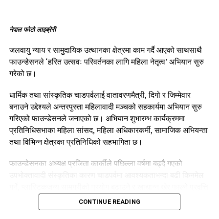
नेपाल फोटो लाइब्रेरी
जलवायु न्याय र सामुदायिक उत्थानका क्षेत्रमा काम गर्दै आएको साथसाथै
फाउन्डेसनले ‘हरित उत्सवः परिवर्तनका लागि महिला नेतृत्व’ अभियान सुरु
गरेको छ।
धार्मिक तथा सांस्कृतिक चाडपर्वलाई वातावरणमैत्री, दिगो र जिम्मेवार
बनाउने उद्देश्यले अन्तरपुस्ता महिलावादी मञ्चको सहकार्यमा अभियान सुरु
गरिएको फाउन्डेसनले जनाएको छ। अभियान शुभारम्भ कार्यक्रममा
प्रतिनिधिसभाका महिला सांसद, महिला अधिकारकर्मी, सामाजिक अभियन्ता
तथा विभिन्न क्षेत्रका प्रतिनिधिको सहभागिता छ।
फाउन्डेसनका अध्यक्ष प्रजिता कार्कीले पछिल्ला वर्षमा बढ्दै गएको
उपभोक्तावादी संस्कृतिका कारण चाडपर्वमा आवश्यकताभन्दा बढी किनमेल
गर्ने, प्लास्टिकजन्य सामग्रीको प्रयोग बढाउने र खाद्यान्न खेर फाल्ने प्रवृत्ति
बढ्दै गएको बताइन्।
CONTINUE READING