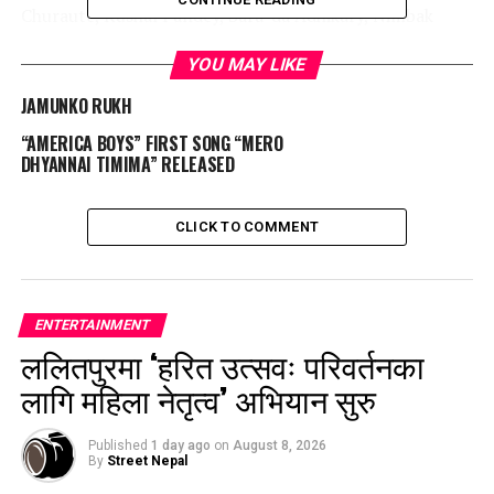
Churaute, Kushal Pandey, Sara-da Adhikary, Nimbak
Bhardwaj, Rozyna Luri Xtha has worked on the stage.
YOU MAY LIKE
Maan VS Mati will be on stage of Theater Mall Sundhara
( Top of Kathmandu Mall) till 26th of Push.
JAMUNKO RUKH
“AMERICA BOYS” FIRST SONG “MERO
DHYANNAI TIMIMA” RELEASED
CLICK TO COMMENT
ENTERTAINMENT
ललितपुरमा ‘हरित उत्सवः परिवर्तनका
लागि महिला नेतृत्व’ अभियान सुरु
Published
1 day ago
on
August 8, 2026
By
Street Nepal